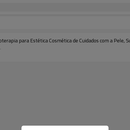
apia para Estética Cosmética de Cuidados com a Pele, Su
.