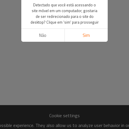
Detectado que você está acessando o
site móvel em um computador, gostaria
de ser redirecionado para o site do
desktop? Clique em 'sim' para prosseguir
Não
Sim
Cookie settings
sible experience. They also allow us to analyze user behavior in 