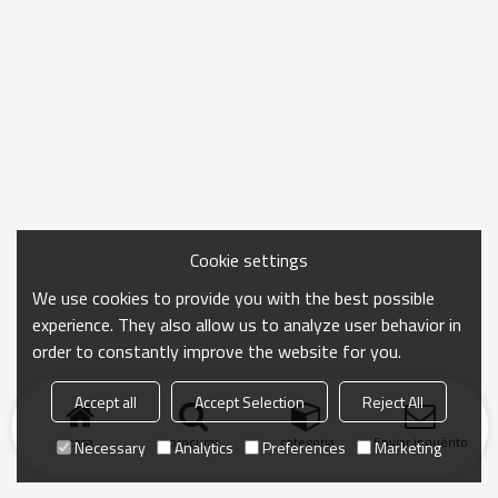
Cookie settings
We use cookies to provide you with the best possible
experience. They also allow us to analyze user behavior in
order to constantly improve the website for you.
Accept all
Accept Selection
Reject All
casa
procurar
categoria
Enviar inquérito
Necessary
Analytics
Preferences
Marketing