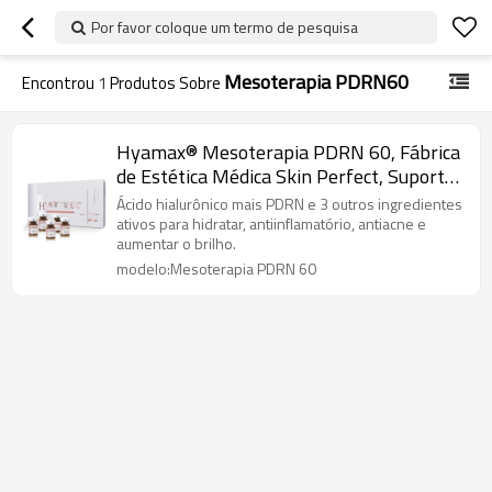
Por favor coloque um termo de pesquisa
Mesoterapia PDRN60
Encontrou
1
Produtos Sobre
Hyamax® Mesoterapia PDRN 60, Fábrica
de Estética Médica Skin Perfect, Suporte
Atacado e Personalizado
Ácido hialurônico mais PDRN e 3 outros ingredientes
ativos para hidratar, antiinflamatório, antiacne e
aumentar o brilho.
modelo:Mesoterapia PDRN 60