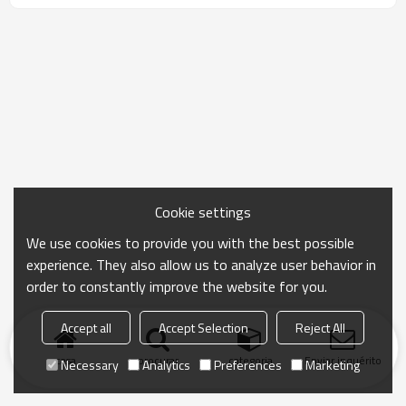
Cookie settings
We use cookies to provide you with the best possible
experience. They also allow us to analyze user behavior in
order to constantly improve the website for you.
Accept all
Accept Selection
Reject All
casa
procurar
categoria
Enviar inquérito
Necessary
Analytics
Preferences
Marketing