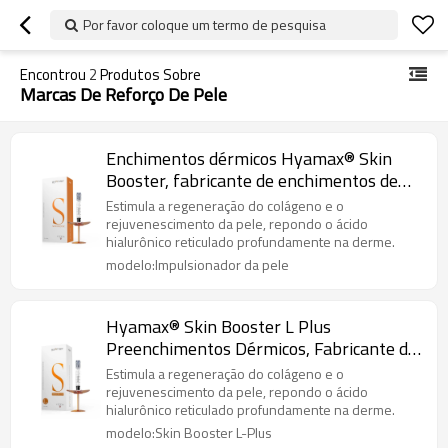
Por favor coloque um termo de pesquisa
Encontrou
2
Produtos Sobre
Marcas De Reforço De Pele
Enchimentos dérmicos Hyamax® Skin
Booster, fabricante de enchimentos de
ácido hialurônico, suporte por atacado e
Estimula a regeneração do colágeno e o
personalizado
rejuvenescimento da pele, repondo o ácido
hialurônico reticulado profundamente na derme.
modelo:Impulsionador da pele
Hyamax® Skin Booster L Plus
Preenchimentos Dérmicos, Fabricante de
Preenchimentos de Ácido Hialurônico,
Estimula a regeneração do colágeno e o
Suporte no Atacado e Personalizado
rejuvenescimento da pele, repondo o ácido
hialurônico reticulado profundamente na derme.
modelo:Skin Booster L-Plus