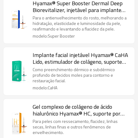
Hyamax® Super Booster Dermal Deep
Biorevitalizer, injetável para implante
intradérmico, suporte por atacado e
Para o antienvelhecimento do rosto, melhorando a
personalizado
hidratação, elasticidade e luminosidade da pele,
reafirmando e levantando a flacidez da pele.
modelo:Super Booster
Implante facial injetável Hyamax® CaHA
Lido, estimulador de colágeno, suporte
por atacado e personalizado
Como preenchimento dérmico e subdérmico
profundo de tecidos moles para contorno e
restauração facial.
modelo:CaHA
Gel complexo de colágeno de ácido
hialurônico Hyamax® HC, suporte por
atacado e personalizado
Para peles com ressecamento, flacidez, linhas
secas, linhas finas e outros fenômenos de
envelhecimento.