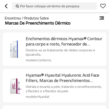
Por favor coloque um termo de pesquisa
Encontrou
7
Produtos Sobre
Marcas De Preenchimento Dérmico
Enchimentos dérmicos Hyamax® Contour
para corpo e rosto, fornecedor de
preenchimento de ácido hialurônico,
Destina-se ao tratamento de ritides corporais e
atacado e personalizado
lipoatrofia.
modelo:Contorno
Hyamax® Hyavital Hyaluronic Acid Face
Fillers, Marcas de Preenchimentos
Dérmicos, Suporte Atacado e
Hidrata e levanta a pele, tratando o envelhecimento,
Personalizado
a flacidez e a flacidez da pele.
modelo:Hyavital