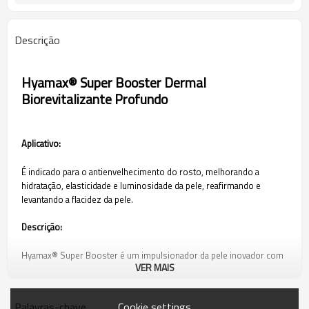
Descrição
Hyamax® Super Booster Dermal
Biorevitalizante Profundo
Aplicativo:
É indicado para o antienvelhecimento do rosto, melhorando a
hidratação, elasticidade e luminosidade da pele, reafirmando e
levantando a flacidez da pele.
Descrição:
Hyamax® Super Booster é um impulsionador da pele inovador com
VER MAIS
uma fórmula potente de aminoácidos, peptídeos, ácido hialurônico
de alto peso molecular e ácido hialurônico de baixo peso molecular.
A sinergia entre os ingredientes protege e revitaliza a matriz
Cookie settings
Palavras-chave