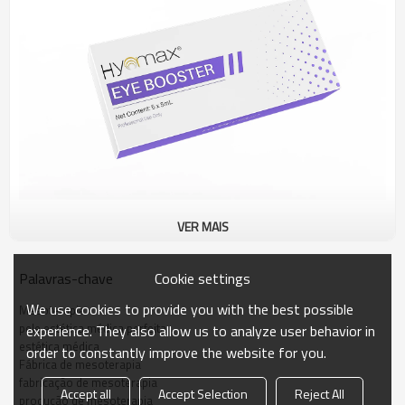
VER MAIS
Hyamax® EYE BOOSTER
Cookie settings
Palavras-chave
Hyamax®
15 AMINOÁCIDOS é uma solução
We use cookies to provide you with the best possible
Mesoterapia
cosmética estéril enriquecida com um complexo
pele estética médica perfeita
experience. They also allow us to analyze user behavior in
especializado que visa hidratar e nutrir a pele,
estética médica
aumentar a elasticidade da pele e rejuvenescer a
order to constantly improve the website for you.
Fábrica de mesoterapia
pele.
fabricação de mesoterapia
Accept all
Accept Selection
Reject All
produção de mesoterapia