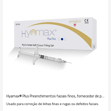
Hyamax® Plus Preenchimentos faciais finos, fornecedor de preenchimento dérmico certificado pela CE, suporte por atacado e personalizado
Usado para correção de linhas finas e rugas ou defeitos faciais.