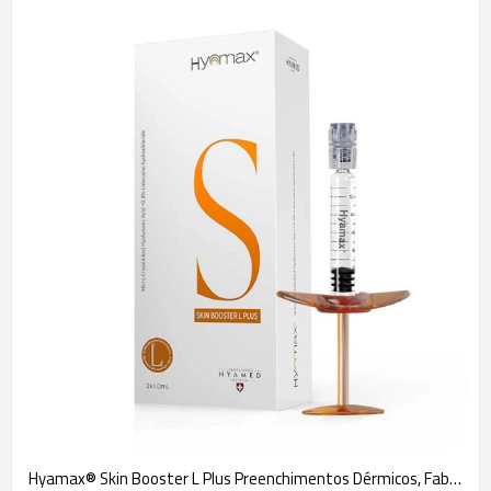
Hyamax® Skin Booster L Plus Preenchimentos Dérmicos, Fabricante de Preenchimentos de Ácido Hialurônico, Suporte no Atacado e Personalizado